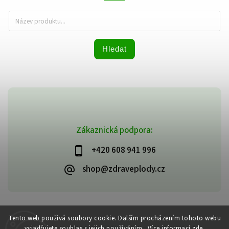
Hledat
Zákaznická podpora:
+420 608 941 996
shop@zdraveplody.cz
Copyright 2026
Zdravé plody
. Všechna práva vyhrazena.
Tento web používá soubory cookie. Dalším procházením tohoto webu
Upravit nastavení cookies
vyjadřujete souhlas s jejich používáním.. Více informací
zde
.