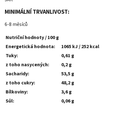
MINIMÁLNÍ TRVANLIVOST
:
6-8 měsíců
Nutriční hodnoty / 100 g
Energetická hodnota:
1065 kJ / 252 kcal
Tuky:
0,61 g
z toho nasycených:
0,2 g
Sacharidy:
53,5 g
z toho cukry:
48,2 g
Bílkoviny:
3,6 g
Sůl:
0,06 g