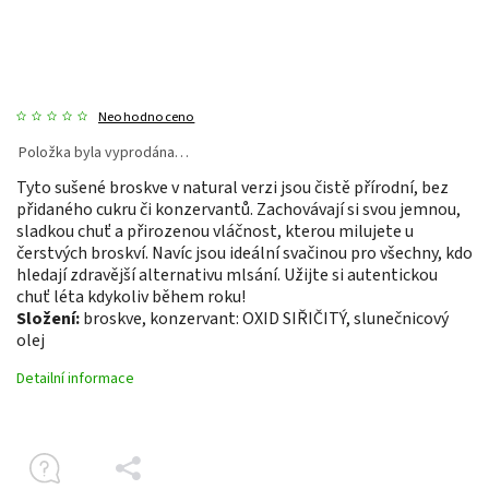
Neohodnoceno
Položka byla vyprodána…
Tyto sušené broskve v natural verzi jsou čistě přírodní, bez
přidaného cukru či konzervantů. Zachovávají si svou jemnou,
sladkou chuť a přirozenou vláčnost, kterou milujete u
čerstvých broskví. Navíc jsou ideální svačinou pro všechny, kdo
hledají zdravější alternativu mlsání. Užijte si autentickou
chuť léta kdykoliv během roku!
Složení:
broskve, konzervant: OXID SIŘIČITÝ, slunečnicový
olej
Detailní informace