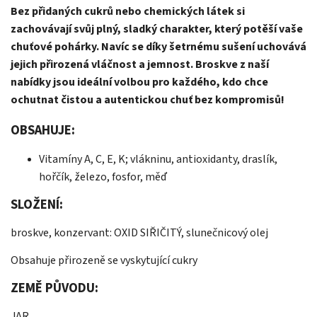
Bez přidaných cukrů nebo chemických látek si
zachovávají svůj plný, sladký charakter, který potěší vaše
chuťové pohárky. Navíc se díky šetrnému sušení uchovává
jejich přirozená vláčnost a jemnost. Broskve z naší
nabídky jsou ideální volbou pro každého, kdo chce
ochutnat čistou a autentickou chuť bez kompromisů!
OBSAHUJE:
Vitamíny A, C, E, K; vlákninu, antioxidanty, draslík,
hořčík, železo, fosfor, měď
SLOŽENÍ:
broskve, konzervant: OXID SIŘIČITÝ, slunečnicový olej
Obsahuje přirozeně se vyskytující cukry
ZEMĚ PŮVODU:
JAR