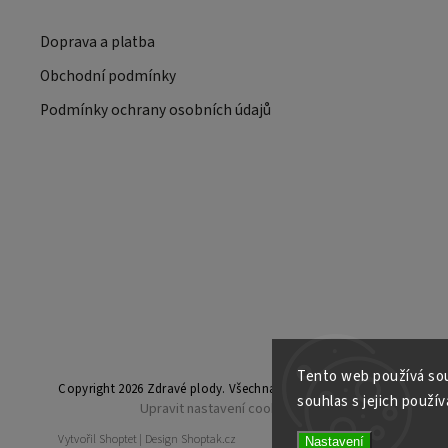
Doprava a platba
Obchodní podmínky
Podmínky ochrany osobních údajů
Tento web používá sou
Copyright 2026
Zdravé plody
. Všechna práva vyhrazena.
souhlas s jejich použív
Upravit nastavení cookies
Vytvořil
Shoptet
| Design
Shoptak.cz
Nastavení