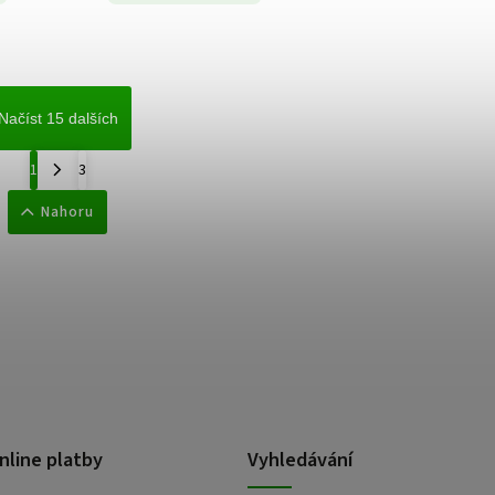
Načíst 15 dalších
1
3
Nahoru
nline platby
Vyhledávání