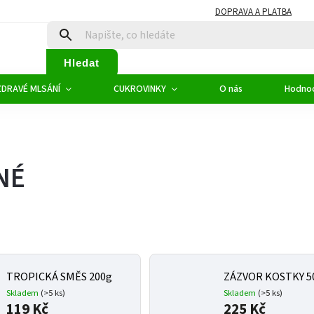
DOPRAVA A PLATBA
Hledat
ZDRAVÉ MLSÁNÍ
CUKROVINKY
O nás
Hodno
NÉ
TROPICKÁ SMĚS 200g
ZÁZVOR KOSTKY 5
Skladem
(>5 ks)
Skladem
(>5 ks)
119 Kč
225 Kč