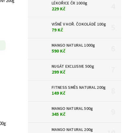
NÝ 200g
LÉKOŘICE ČR 1000g
229 Kč
VIŠNĚ V HOŘ. ČOKOLÁDĚ 100g
79 Kč
MANGO NATURAL 1000g
590 Kč
NUGÁT EXCLUSIVE 500g
299 Kč
FITNESS SMĚS NATURAL 200g
149 Kč
MANGO NATURAL 500g
345 Kč
00g
MANGO NATURAL 200g