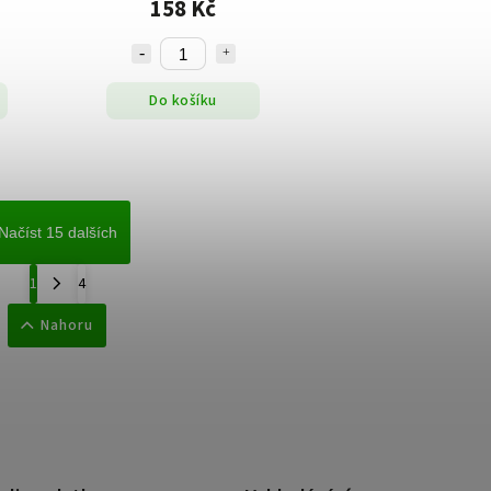
158 Kč
Do košíku
Načíst 15 dalších
1
4
Nahoru