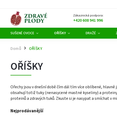
Zákaznická podpora:
+420 608 941 996
SUŠENÉ OVOCE
OŘÍŠKY
DRAŽÉ
Domů
OŘÍŠKY
/
OŘÍŠKY
Ořechy jsou v dnešní době čím dál tím více oblíbené, hlavně 
obsahují totiž tuky (nenasycené mastné kyseliny) a proteiny
proteinů a zdravých tuků. Zkuste si je nasypat a smíchat v
Nejprodávanější