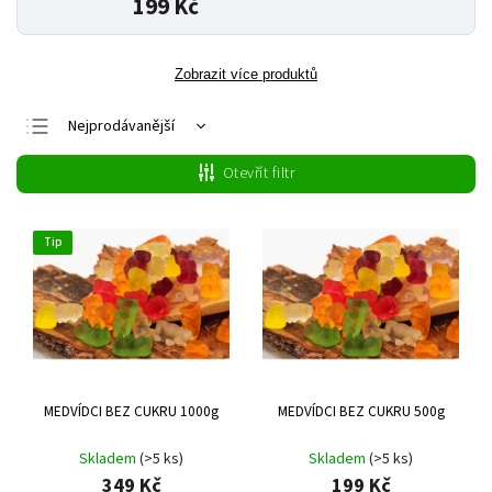
199 Kč
Zobrazit více produktů
Nejprodávanější
Nejlevnější
Otevřít filtr
Nejdražší
Abecedně
Tip
MEDVÍDCI BEZ CUKRU 1000g
MEDVÍDCI BEZ CUKRU 500g
Skladem
(>5 ks)
Skladem
(>5 ks)
349 Kč
199 Kč