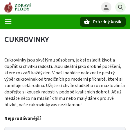
Prázdný košík
Hledat
CUKROVINKY
Cukrovinky jsou skvělým způsobem, jak si osladit život a
dopřát si chvilku radosti. Jsou ideální jako drobné potěšení,
které rozzáří každý den. V naší nabídce naleznete pestrý
výběr cukrovinek od tradičních po moderní příchutě, které si
zamiluje celá rodina. Užijte si chvíle sladkého rozmazlování a
dopřejte si kousek radosti v podobě kvalitních dobrot. Ať už
hledáte něco na mlsání k filmu nebo malý dárek pro své
blízké, naše cukrovinky vás nezklamou!
Nejprodávanější