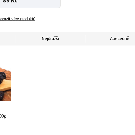
89 Kč
brazit více produktů
Nejdražší
Abecedně
00g