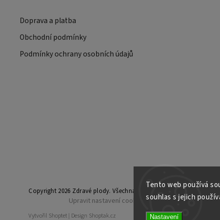
Doprava a platba
Obchodní podmínky
Podmínky ochrany osobních údajů
Tento web používá sou
Copyright 2026
Zdravé plody
. Všechna práva vyhrazena.
souhlas s jejich použív
Upravit nastavení cookies
Vytvořil
Shoptet
| Design
Shoptak.cz
Nastavení