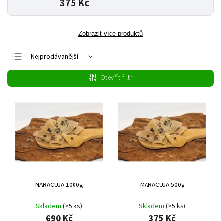
375 Kč
Zobrazit více produktů
Nejprodávanější
Nejlevnější
Otevřít filtr
Nejdražší
Abecedně
MARACUJA 1000g
MARACUJA 500g
Skladem
(>5 ks)
Skladem
(>5 ks)
690 Kč
375 Kč