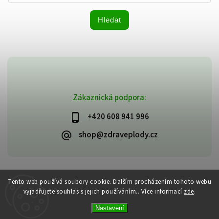
Hledat
Zákaznická podpora:
+420 608 941 996
shop@zdraveplody.cz
Copyright 2026
Zdravé plody
. Všechna práva vyhrazena.
Tento web používá soubory cookie. Dalším procházením tohoto webu
Upravit nastavení cookies
vyjadřujete souhlas s jejich používáním.. Více informací
zde
.
Vytvořil
Shoptet
| Design
Shoptak.cz
Nastavení