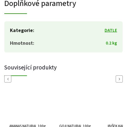
Doplňkové parametry
Kategorie
:
DATLE
Hmotnost
:
0.2 kg
Související produkty
Previous
Next
ANANAS NATURAL 100g
GOJI NATURAL 100g
IBIŠEK KAN