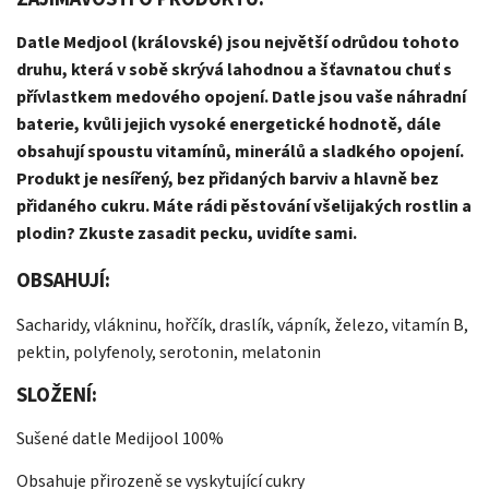
Datle Medjool (královské) jsou největší odrůdou tohoto
druhu, která v sobě skrývá lahodnou a šťavnatou chuť s
přívlastkem medového opojení. Datle jsou vaše náhradní
baterie, kvůli jejich vysoké energetické hodnotě, dále
obsahují spoustu vitamínů, minerálů a sladkého opojení.
Produkt je nesířený, bez přidaných barviv a hlavně bez
přidaného cukru. Máte rádi pěstování všelijakých rostlin a
plodin? Zkuste zasadit pecku, uvidíte sami.
OBSAHUJÍ:
Sacharidy, vlákninu, hořčík, draslík, vápník, železo, vitamín B,
pektin, polyfenoly, serotonin, melatonin
SLOŽENÍ:
Sušené datle Medijool 100%
Obsahuje přirozeně se vyskytující cukry