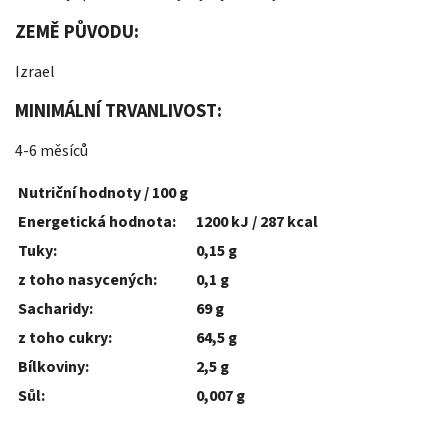
ZEMĚ PŮVODU:
Izrael
MINIMÁLNÍ TRVANLIVOST:
4-6 měsíců
Nutriční hodnoty / 100 g
Energetická hodnota:
1200 kJ / 287 kcal
Tuky:
0,15 g
z toho nasycených:
0,1 g
Sacharidy:
69 g
z toho cukry:
64,5 g
Bílkoviny:
2,5 g
Sůl:
0,007 g