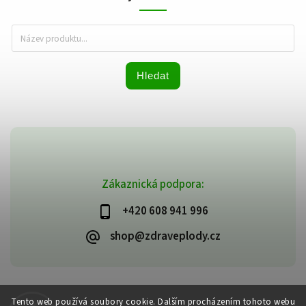
Hledat
Zákaznická podpora:
+420 608 941 996
shop@zdraveplody.cz
Copyright 2026
Zdravé plody
. Všechna práva vyhrazena.
Tento web používá soubory cookie. Dalším procházením tohoto webu