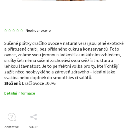
Neohodnoceno
Sušené plátky dračího ovoce v natural verzi jsou plné exotické
a přirozené chuti, bez přidaného cukru a konzervantů. Toto
ovoce, známé svou jemnou sladkostí a unikátním vzhledem,
si díky šetrnému sušení zachovává svou svěží strukturu a
lehkou šťavnatost. Je to perfektní volba pro ty, kteří chtějí
zažít něco neobvyklého a zároveň zdravého – ideální jako
svačina nebo doplněk do smoothies či salátů.
Složení:
Dračí ovoce 100%
Detailní informace
Zeptat se
Sdílet