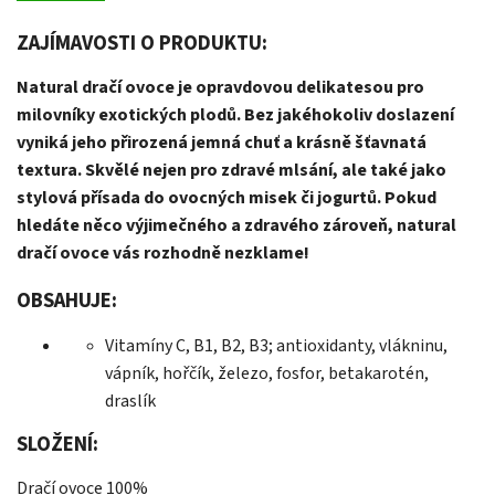
ZAJÍMAVOSTI O PRODUKTU:
Natural dračí ovoce je opravdovou delikatesou pro
milovníky exotických plodů. Bez jakéhokoliv doslazení
vyniká jeho přirozená jemná chuť a krásně šťavnatá
textura. Skvělé nejen pro zdravé mlsání, ale také jako
stylová přísada do ovocných misek či jogurtů. Pokud
hledáte něco výjimečného a zdravého zároveň, natural
dračí ovoce vás rozhodně nezklame!
OBSAHUJE:
Vitamíny C, B1, B2, B3; antioxidanty, vlákninu,
vápník, hořčík, železo, fosfor, betakarotén,
draslík
SLOŽENÍ:
Dračí ovoce 100%