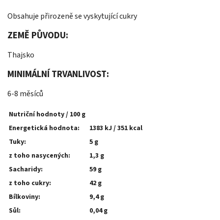
Obsahuje přirozeně se vyskytující cukry
ZEMĚ PŮVODU:
Thajsko
MINIMÁLNÍ TRVANLIVOST:
6-8 měsíců
Nutriční hodnoty / 100 g
Energetická hodnota:
1383 kJ / 351 kcal
Tuky:
5 g
z toho nasycených:
1,3 g
Sacharidy:
59 g
z toho cukry:
42 g
Bílkoviny:
9,4 g
Sůl:
0,04 g