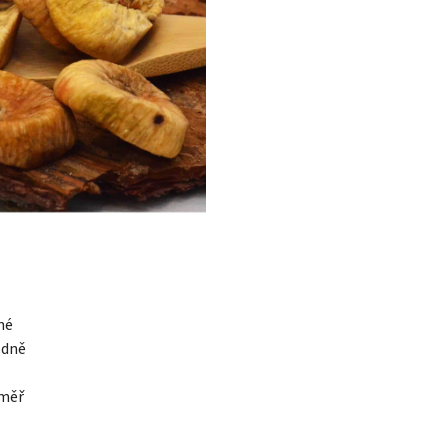
né
odně
éměř