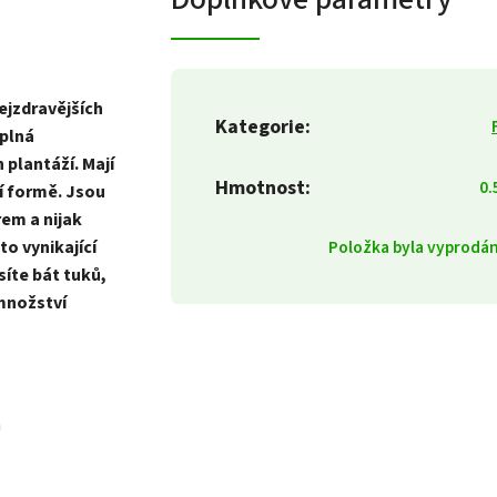
ejzdravějších
Kategorie
:
 plná
 plantáží. Mají
Hmotnost
:
0.
ší formě.
Jsou
em a nijak
o vynikající
Položka byla vyprod
íte bát tuků,
 množství
n