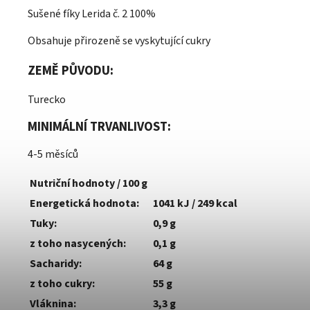
Sušené fíky Lerida č. 2 100%
Obsahuje přirozeně se vyskytující cukry
ZEMĚ PŮVODU:
Turecko
MINIMÁLNÍ TRVANLIVOST:
4-5 měsíců
Nutriční hodnoty / 100 g
Energetická hodnota:
1041 kJ / 249 kcal
Tuky:
0,9 g
z toho nasycených:
0,1 g
Sacharidy:
64 g
z toho cukry:
55 g
Vláknina:
3,3 g