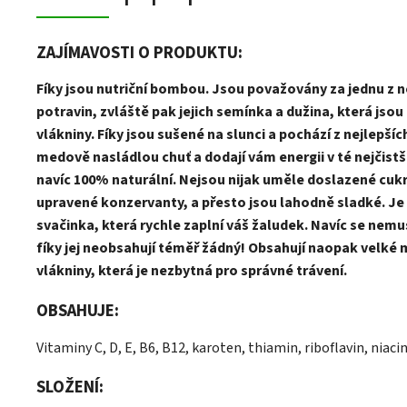
ZAJÍMAVOSTI O PRODUKTU:
Fíky jsou nutriční bombou. Jsou považovány za jednu z n
potravin, zvláště pak jejich semínka a dužina, která jsou
vlákniny. Fíky jsou sušené na slunci a pochází z nejlepších
medově nasládlou chuť a dodají vám energii v té nejčist
navíc 100% naturální. Nejsou nijak uměle doslazené cukr
upravené konzervanty, a přesto jsou lahodně sladké. Je t
svačinka, která rychle zaplní váš žaludek.
Navíc se nemus
fíky jej neobsahují téměř žádný! Obsahují naopak velké
vlákniny, která je nezbytná pro správné trávení.
OBSAHUJE:
Vitaminy C, D, E, B6, B12, karoten, thiamin, riboflavin, niaci
SLOŽENÍ: