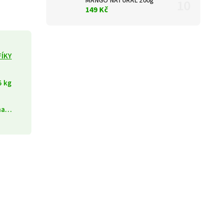
MANGO NATURAL 200g
149 Kč
FÍKY
5 kg
ána…