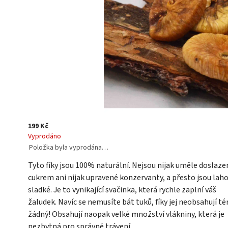
199 Kč
Vyprodáno
Položka byla vyprodána…
Tyto fíky jsou 100% naturální. Nejsou nijak uměle doslaze
cukrem ani nijak upravené konzervanty, a přesto jsou lah
sladké. Je to vynikající svačinka, která rychle zaplní váš
žaludek.
Navíc se nemusíte bát tuků, fíky jej neobsahují t
žádný! Obsahují naopak velké množství vlákniny, která je
nezbytná pro správné trávení.