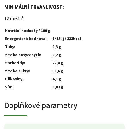
MINIMÁLNÍ TRVANLIVOST:
12 měsíců
Nutriční hodnoty / 100 g
Energetická hodnota:
1415kj / 333kcal
Tuky:
0,3 g
z toho nasycených:
0,2 g
Sacharidy:
77,4 g
z toho cukry:
50,6 g
Bílkoviny:
4,1 g
Sůl:
0,03 g
Doplňkové parametry