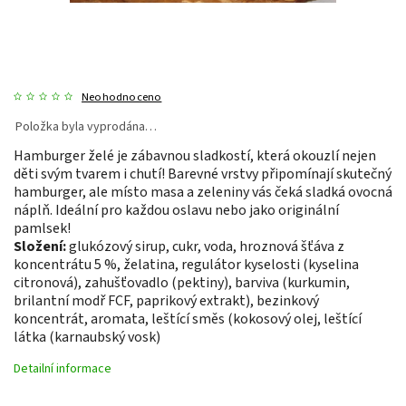
Neohodnoceno
Položka byla vyprodána…
Hamburger želé je zábavnou sladkostí, která okouzlí nejen
děti svým tvarem i chutí! Barevné vrstvy připomínají skutečný
hamburger, ale místo masa a zeleniny vás čeká sladká ovocná
náplň. Ideální pro každou oslavu nebo jako originální
pamlsek!
Složení:
glukózový sirup, cukr, voda, hroznová šťáva z
koncentrátu 5 %, želatina, regulátor kyselosti (kyselina
citronová), zahušťovadlo (pektiny), barviva (kurkumin,
brilantní modř FCF, paprikový extrakt), bezinkový
koncentrát, aromata, leštící směs (kokosový olej, leštící
látka (karnaubský vosk)
Detailní informace