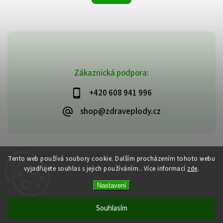
Zákaznická podpora:
+420 608 941 996
shop@zdraveplody.cz
Copyright 2026
Zdravé plody
. Všechna práva vyhrazena.
Tento web používá soubory cookie. Dalším procházením tohoto webu
Upravit nastavení cookies
vyjadřujete souhlas s jejich používáním.. Více informací
zde
.
Vytvořil
Shoptet
| Design
Shoptak.cz
Nastavení
Souhlasím