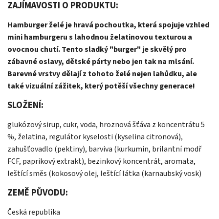
ZAJÍMAVOSTI O PRODUKTU:
Hamburger želé je hravá pochoutka, která spojuje vzhled
mini hamburgeru s lahodnou želatinovou texturou a
ovocnou chutí. Tento sladký "burger" je skvělý pro
zábavné oslavy, dětské párty nebo jen tak na mlsání.
Barevné vrstvy dělají z tohoto želé nejen lahůdku, ale
také vizuální zážitek, který potěší všechny generace!
SLOŽENÍ:
glukózový sirup, cukr, voda, hroznová šťáva z koncentrátu 5
%, želatina, regulátor kyselosti (kyselina citronová),
zahušťovadlo (pektiny), barviva (kurkumin, brilantní modř
FCF, paprikový extrakt), bezinkový koncentrát, aromata,
leštící směs (kokosový olej, leštící látka (karnaubský vosk)
ZEMĚ PŮVODU:
Česká republika