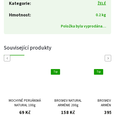
Kategorie
:
ŽELÉ
Hmotnost
:
0.2 kg
Položka byla vyprodána…
Související produkty
Previous
Next
Tip
Tip
MOCHYNĚ PERUÁNSKÁ
BROSKEV NATURAL
BROSKEV N
NATURAL 100g
ARMÉNIE 200g
ARMÉNIE 
69 Kč
158 Kč
395 