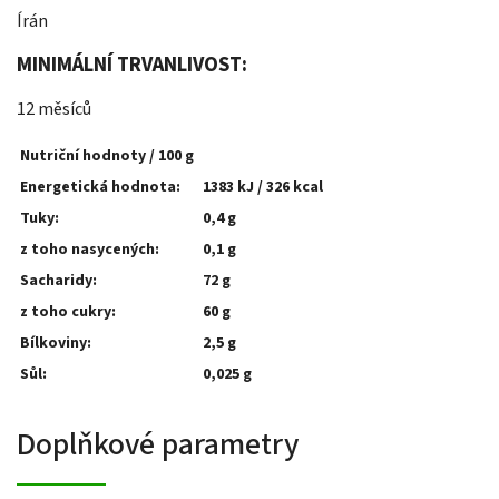
Írán
MINIMÁLNÍ TRVANLIVOST:
12 měsíců
Nutriční hodnoty / 100 g
Energetická hodnota:
1383 kJ / 326 kcal
Tuky:
0,4 g
z toho nasycených:
0,1 g
Sacharidy:
72 g
z toho cukry:
60 g
Bílkoviny:
2,5 g
Sůl:
0,025 g
Doplňkové parametry