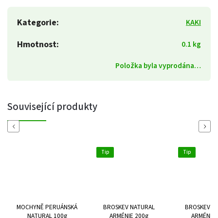
Kategorie
:
KAKI
Hmotnost
:
0.1 kg
Položka byla vyprodána…
Související produkty
Previous
Next
Tip
Tip
MOCHYNĚ PERUÁNSKÁ
BROSKEV NATURAL
BROSKEV N
NATURAL 100g
ARMÉNIE 200g
ARMÉNIE 