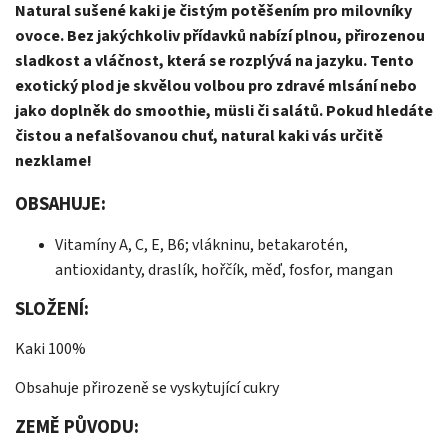
Natural sušené kaki je čistým potěšením pro milovníky
ovoce. Bez jakýchkoliv přídavků nabízí plnou, přirozenou
sladkost a vláčnost, která se rozplývá na jazyku. Tento
exotický plod je skvělou volbou pro zdravé mlsání nebo
jako doplněk do smoothie, müsli či salátů. Pokud hledáte
čistou a nefalšovanou chuť, natural kaki vás určitě
nezklame!
OBSAHUJE:
Vitamíny A, C, E, B6; vlákninu, betakarotén,
antioxidanty, draslík, hořčík, měď, fosfor, mangan
SLOŽENÍ:
Kaki 100%
Obsahuje přirozeně se vyskytující cukry
ZEMĚ PŮVODU: