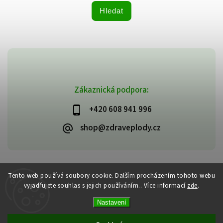
Hledat
Zákaznická podpora:
+420 608 941 996
shop@zdraveplody.cz
Copyright 2026
Zdravé plody
. Všechna práva vyhrazena.
Tento web používá soubory cookie. Dalším procházením tohoto webu
Upravit nastavení cookies
vyjadřujete souhlas s jejich používáním.. Více informací
zde
.
Vytvořil
Shoptet
| Design
Shoptak.cz
Nastavení