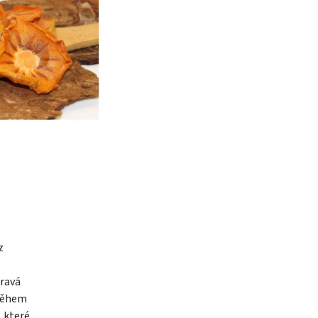
z
dravá
 během
, které