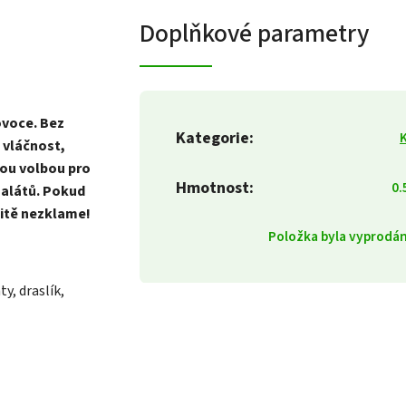
Doplňkové parametry
ovoce. Bez
Kategorie
:
 vláčnost,
lou volbou pro
Hmotnost
:
0.
salátů. Pokud
čitě nezklame!
Položka byla vyprod
y, draslík,