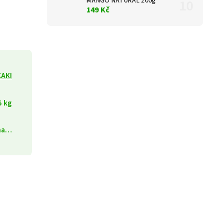
MANGO NATURAL 200g
149 Kč
KAKI
5 kg
ána…