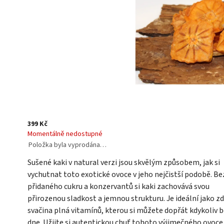
399 Kč
Momentálně nedostupné
Položka byla vyprodána…
Sušené kaki v natural verzi jsou skvělým způsobem, jak si
vychutnat toto exotické ovoce v jeho nejčistší podobě. Be
přidaného cukru a konzervantů si kaki zachovává svou
přirozenou sladkost a jemnou strukturu. Je ideální jako z
svačina plná vitamínů, kterou si můžete dopřát kdykoliv
dne. Užijte si autentickou chuť tohoto výjimečného ovoce