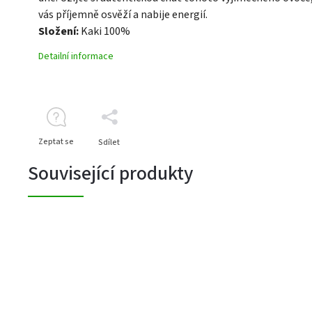
vás příjemně osvěží a nabije energií.
Složení:
Kaki 100%
Detailní informace
Zeptat se
Sdílet
Související produkty