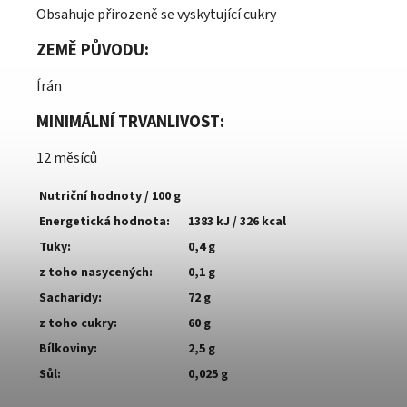
Obsahuje přirozeně se vyskytující cukry
ZEMĚ PŮVODU:
Írán
MINIMÁLNÍ TRVANLIVOST:
12 měsíců
Nutriční hodnoty / 100 g
Energetická hodnota:
1383 kJ / 326 kcal
Tuky:
0,4 g
z toho nasycených:
0,1 g
Sacharidy:
72 g
z toho cukry:
60 g
Bílkoviny:
2,5 g
Sůl:
0,025 g