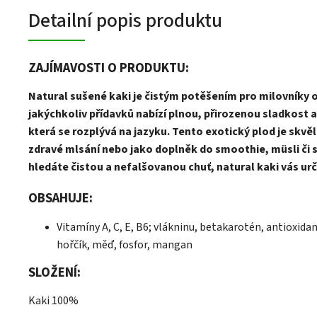
Detailní popis produktu
ZAJÍMAVOSTI O PRODUKTU:
Natural sušené kaki je čistým potěšením pro milovníky 
jakýchkoliv přídavků nabízí plnou, přirozenou sladkost a
která se rozplývá na jazyku. Tento exotický plod je skvě
zdravé mlsání nebo jako doplněk do smoothie, müsli či 
hledáte čistou a nefalšovanou chuť, natural kaki vás ur
OBSAHUJE:
Vitamíny A, C, E, B6; vlákninu, betakarotén, antioxidant
hořčík, měď, fosfor, mangan
SLOŽENÍ:
Kaki 100%