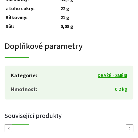
z toho cukry:
22 g
Bílkoviny:
21 g
Sůl:
0,08 g
Doplňkové parametry
Kategorie
:
DRAŽÉ - SMĚSI
Hmotnost
:
0.2 kg
Související produkty
Previous
Next