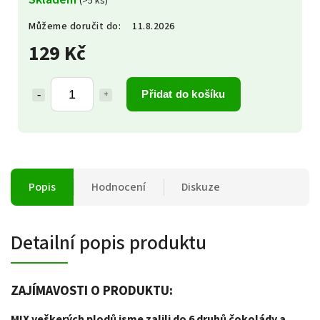
(>5 ks)
Můžeme doručit do:
11.8.2026
129 Kč
Přidat do košíku
Popis
Hodnocení
Diskuze
Detailní popis produktu
ZAJÍMAVOSTI O PRODUKTU:
MIX veškerých plodů jsme zalili do 6 druhů čokolády a