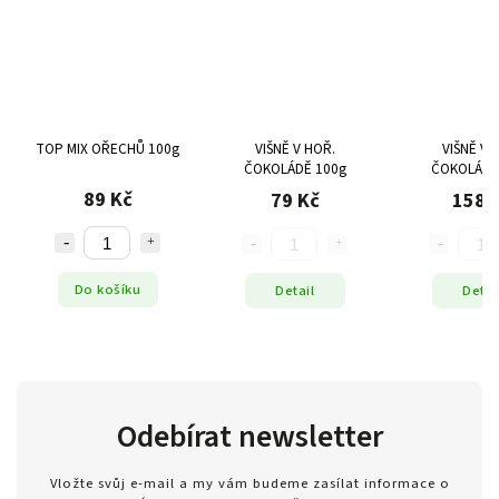
TOP MIX OŘECHŮ 100g
VIŠNĚ V HOŘ.
VIŠNĚ V 
ČOKOLÁDĚ 100g
ČOKOLÁDĚ
89 Kč
79 Kč
158 
Do košíku
Detail
Detai
Odebírat newsletter
Vložte svůj e-mail a my vám budeme zasílat informace o