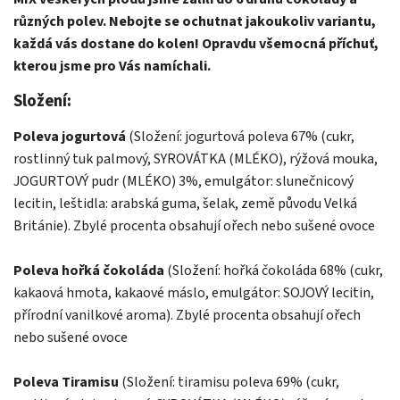
různých polev. Nebojte se ochutnat jakoukoliv variantu,
každá vás dostane do kolen! Opravdu všemocná příchuť,
kterou jsme pro Vás namíchali.
Složení:
Poleva jogurtová
(Složení: jogurtová poleva 67% (cukr,
rostlinný tuk palmový, SYROVÁTKA (MLÉKO), rýžová mouka,
JOGURTOVÝ pudr (MLÉKO) 3%, emulgátor: slunečnicový
lecitin, leštidla: arabská guma, šelak, země původu Velká
Británie). Zbylé procenta obsahují ořech nebo sušené ovoce
Poleva hořká čokoláda
(Složení: hořká čokoláda 68% (cukr,
kakaová hmota, kakaové máslo, emulgátor: SOJOVÝ lecitin,
přírodní vanilkové aroma). Zbylé procenta obsahují ořech
nebo sušené ovoce
Poleva Tiramisu
(Složení: tiramisu poleva 69% (cukr,