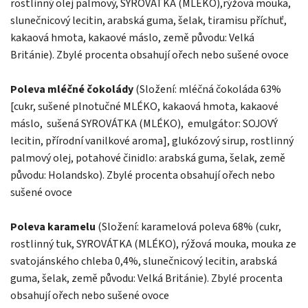
rostlinný olej palmový, SYROVÁTKA (MLÉKO),rýžová mouka,
slunečnicový lecitin, arabská guma, šelak, tiramisu příchuť,
kakaová hmota, kakaové máslo, země původu: Velká
Británie). Zbylé procenta obsahují ořech nebo sušené ovoce
Poleva mléčné čokolády
(Složení: mléčná čokoláda 63%
[cukr, sušené plnotučné MLÉKO, kakaová hmota, kakaové
máslo, sušená SYROVÁTKA (MLÉKO), emulgátor: SOJOVÝ
lecitin, přírodní vanilkové aroma], glukózový sirup, rostlinný
palmový olej, potahové činidlo: arabská guma, šelak, země
původu: Holandsko). Zbylé procenta obsahují ořech nebo
sušené ovoce
Poleva karamelu
(Složení: karamelová poleva 68% (cukr,
rostlinný tuk, SYROVÁTKA (MLÉKO), rýžová mouka, mouka ze
svatojánského chleba 0,4%, slunečnicový lecitin, arabská
guma, šelak, země původu: Velká Británie). Zbylé procenta
obsahují ořech nebo sušené ovoce