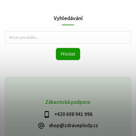
Vyhledávání
Hledat
Zákaznická podpora:
+420 608 941 996
shop@zdraveplody.cz