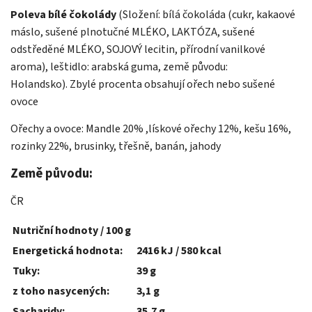
Poleva bílé čokolády
(Složení: bílá čokoláda (cukr, kakaové
máslo, sušené plnotučné MLÉKO, LAKTÓZA, sušené
odstředěné MLÉKO, SOJOVÝ lecitin, přírodní vanilkové
aroma), leštidlo: arabská guma, země původu:
Holandsko). Zbylé procenta obsahují ořech nebo sušené
ovoce
Ořechy a ovoce: Mandle 20% ,lískové ořechy 12%, kešu 16%,
rozinky 22%, brusinky, třešně, banán, jahody
Země původu:
ČR
Nutriční hodnoty / 100 g
Energetická hodnota:
2416 kJ / 580 kcal
Tuky:
39 g
z toho nasycených:
3,1 g
Sacharidy:
35,7 g