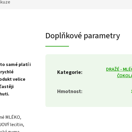
skuze
Doplňkové parametry
to samé platí i
DRAŽÉ - MLÉ
 rychlé
Kategorie
:
ČOKOL
rodukt velice
častěji
Hmotnost
:
huti.
čné MLÉKO,
VÝ lecitin,