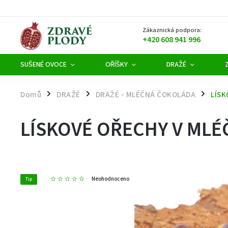
Zákaznická podpora:
+420 608 941 996
SUŠENÉ OVOCE
OŘÍŠKY
DRAŽÉ
Domů
DRAŽÉ
DRAŽÉ - MLÉČNÁ ČOKOLÁDA
LÍSK
/
/
/
LÍSKOVÉ OŘECHY V MLÉ
Neohodnoceno
Tip