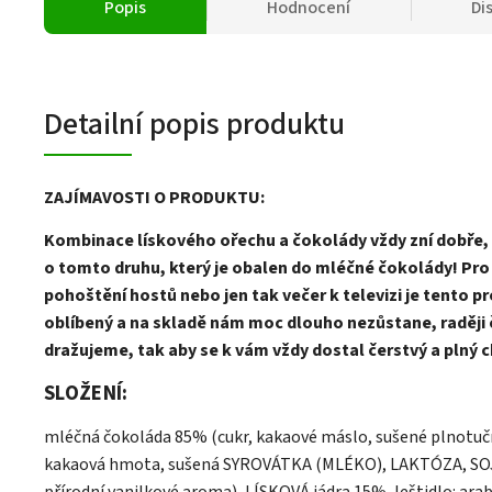
Popis
Hodnocení
Di
Detailní popis produktu
ZAJÍMAVOSTI O PRODUKTU:
Kombinace lískového ořechu a čokolády vždy zní dobře, 
o tomto druhu, který je obalen do mléčné čokolády! Pro
pohoštění hostů nebo jen tak večer k televizi je tento p
oblíbený a na skladě nám moc dlouho nezůstane, raději 
dražujeme, tak aby se k vám vždy dostal čerstvý a plný c
SLOŽENÍ:
mléčná čokoláda 85% (cukr, kakaové máslo, sušené plnotu
kakaová hmota, sušená SYROVÁTKA (MLÉKO), LAKTÓZA, SOJO