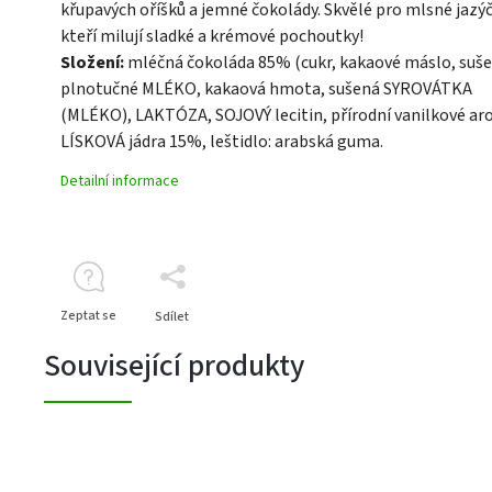
křupavých oříšků a jemné čokolády. Skvělé pro mlsné jazýč
kteří milují sladké a krémové pochoutky!
Složení:
mléčná čokoláda 85% (cukr, kakaové máslo, suš
plnotučné MLÉKO, kakaová hmota, sušená SYROVÁTKA
(MLÉKO), LAKTÓZA, SOJOVÝ lecitin, přírodní vanilkové ar
LÍSKOVÁ jádra 15%, leštidlo: arabská guma.
Detailní informace
Zeptat se
Sdílet
Související produkty