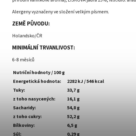
přírodní vanilkové aroma), LÍSKOVÁ jádra 15%, leštidlo: ara
Alergeny vyznačeny ve složení velkým písmem.
ZEMĚ PŮVODU:
Holandsko/ČR
MINIMÁLNÍ TRVANLIVOST:
6-8 měsíců
Nutriční hodnoty / 100 g
Energetická hodnota:
2282 kJ / 546 kcal
Tuky:
33,7 g
z toho nasycených:
16,1 g
Sacharidy:
54,8 g
z toho cukry:
52,2 g
Bílkoviny:
6,5 g
Sůl:
0,29 g