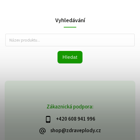
Vyhledávání
Hledat
Zákaznická podpora:
+420 608 941 996
shop@zdraveplody.cz