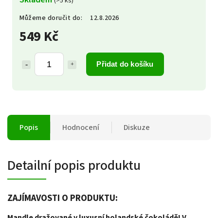
(>5 ks)
Můžeme doručit do:
12.8.2026
549 Kč
Přidat do košíku
Popis
Hodnocení
Diskuze
Detailní popis produktu
ZAJÍMAVOSTI O PRODUKTU:
Mandle dražované v luxusní holandské čokoládě! V