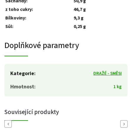
Sacharidy:
50,9 g
z toho cukry:
46,7 g
Bílkoviny:
9,3 g
Sůl:
0,25 g
Doplňkové parametry
Kategorie
:
DRAŽÉ - SMĚSI
Hmotnost
:
1 kg
Související produkty
Previous
Next