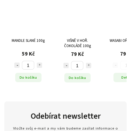
MANDLE SLANÉ 100g
VIŠNĚ V HOŘ.
WASABI OŘÍŠ
ČOKOLÁDĚ 100g
59 Kč
79 K
79 Kč
Do košíku
Detai
Do košíku
Odebírat newsletter
Vložte svůj e-mail a my vám budeme zasílat informace o