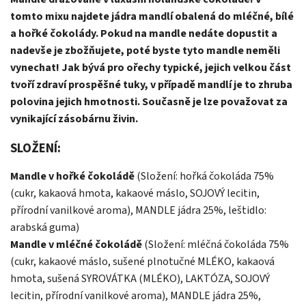
tomto mixu najdete jádra mandlí obalená do mléčné, bílé
a hořké čokolády. Pokud na mandle nedáte dopustit a
nadevše je zbožňujete, poté byste tyto mandle neměli
vynechat! Jak bývá pro ořechy typické, jejich velkou část
tvoří zdraví prospěšné tuky, v případě mandlí je to zhruba
polovina jejich hmotnosti. Současně je lze považovat za
vynikající zásobárnu živin.
SLOŽENÍ:
Mandle v hořké čokoládě
(Složení: hořká čokoláda 75%
(cukr, kakaová hmota, kakaové máslo, SOJOVÝ lecitin,
přírodní vanilkové aroma), MANDLE jádra 25%, leštidlo:
arabská guma)
Mandle v mléčné čokoládě
(Složení: mléčná čokoláda 75%
(cukr, kakaové máslo, sušené plnotučné MLÉKO, kakaová
hmota, sušená SYROVÁTKA (MLÉKO), LAKTÓZA, SOJOVÝ
lecitin, přírodní vanilkové aroma), MANDLE jádra 25%,