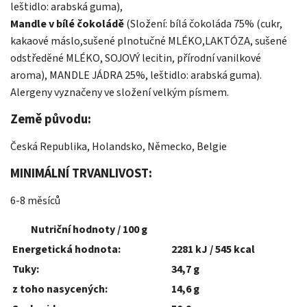
leštidlo: arabská guma),
Mandle v bílé čokoládě
(Složení: bílá čokoláda 75% (cukr,
kakaové máslo,sušené plnotučné MLÉKO,LAKTÓZA, sušené
odstředěné MLÉKO, SOJOVÝ lecitin, přírodní vanilkové
aroma), MANDLE JÁDRA 25%, leštidlo: arabská guma).
Alergeny vyznačeny ve složení velkým písmem.
Země původu:
Česká Republika, Holandsko, Německo, Belgie
MINIMÁLNÍ TRVANLIVOST:
6-8 měsíců
Nutriční hodnoty / 100 g
Energetická hodnota:
2281 kJ / 545 kcal
Tuky:
34,7 g
z toho nasycených:
14,6 g