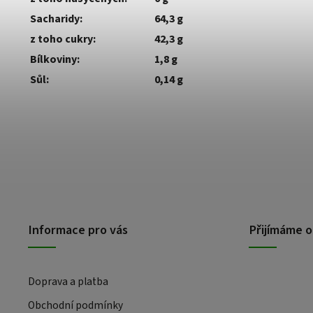
Sacharidy:
64,3 g
z toho cukry:
42,3 g
Bílkoviny:
1,8 g
Sůl:
0,14 g
Informace pro vás
Přijímáme o
Doprava a platba
Obchodní podmínky