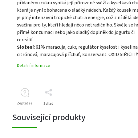
přidanému cukru vyniká její přirozeně svěží a kyselkavá ch
která je nyní obohacena o sladký nádech. Každý kousek ma
je plný intenzivní tropické chuti a energie, což z ní dělá id
svačinu pro ty, kteří hledají něco netradičního. Skvěle se h
přímé konzumaci nebo jako sladký doplněk do jogurtu či
cereálií.
Složení:
61% maracuja, cukr, regulátor kyselosti: kyselina
citrónová, maracujová příchuť, konzervant: OXID SIŘIČITÝ
Detailní informace
Zeptat se
Sdílet
Související produkty