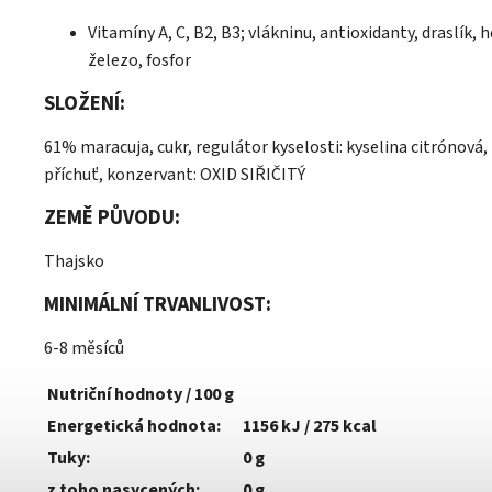
Vitamíny A, C, B2, B3; vlákninu, antioxidanty, draslík, h
železo, fosfor
SLOŽENÍ:
61% maracuja, cukr, regulátor kyselosti: kyselina citrónová
příchuť, konzervant: OXID SIŘIČITÝ
ZEMĚ PŮVODU:
Thajsko
MINIMÁLNÍ TRVANLIVOST:
6-8 měsíců
Nutriční hodnoty / 100 g
Energetická hodnota:
1156 kJ / 275 kcal
Tuky:
0 g
z toho nasycených:
0 g