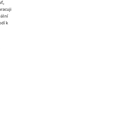
uť,
racuji
eální
odí k