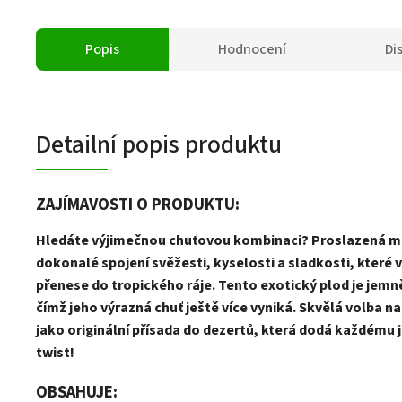
Popis
Hodnocení
Di
Detailní popis produktu
ZAJÍMAVOSTI O PRODUKTU:
Hledáte výjimečnou chuťovou kombinaci? Proslazená ma
dokonalé spojení svěžesti, kyselosti a sladkosti, které
přenese do tropického ráje. Tento exotický plod je jemn
čímž jeho výrazná chuť ještě více vyniká. Skvělá volba n
jako originální přísada do dezertů, která dodá každému j
twist!
OBSAHUJE: