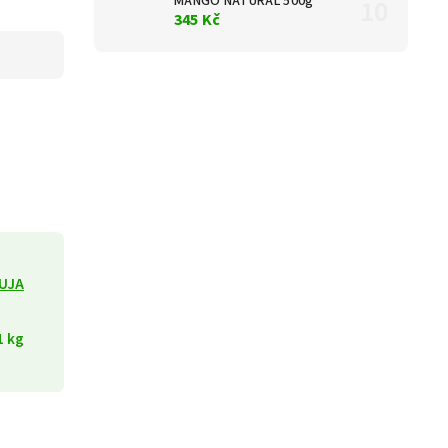
MANGO NATURAL 500g
345 Kč
UJA
1 kg