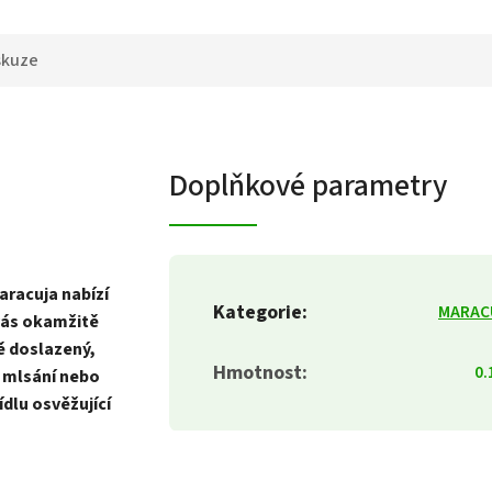
skuze
Doplňkové parametry
racuja nabízí
Kategorie
:
MARAC
 vás okamžitě
ě doslazený,
Hmotnost
:
0.
a mlsání nebo
ídlu osvěžující