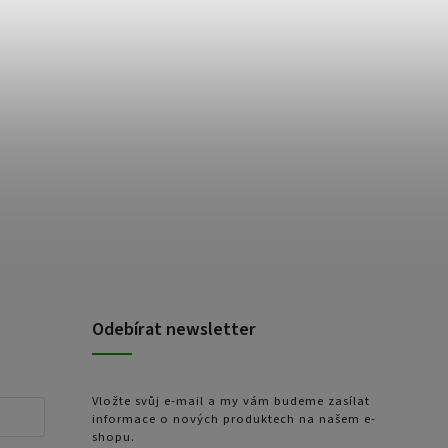
Odebírat newsletter
Vložte svůj e-mail a my vám budeme zasílat
informace o nových produktech na našem e-
shopu.