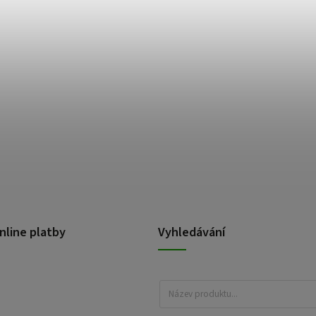
nline platby
Vyhledávání