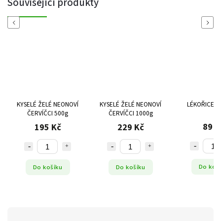
Související produkty
Previous
Next
KYSELÉ ŽELÉ NEONOVÍ
KYSELÉ ŽELÉ NEONOVÍ
LÉKOŘICE M
ČERVÍČCI 500g
ČERVÍČCI 1000g
89 K
195 Kč
229 Kč
Do koš
Do košíku
Do košíku