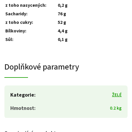
z toho nasycených:
0,2 g
Sacharidy:
76 g
z toho cukry:
52 g
Bílkoviny:
4,4 g
Sůl:
0,1 g
Doplňkové parametry
Kategorie
:
ŽELÉ
Hmotnost
:
0.2 kg