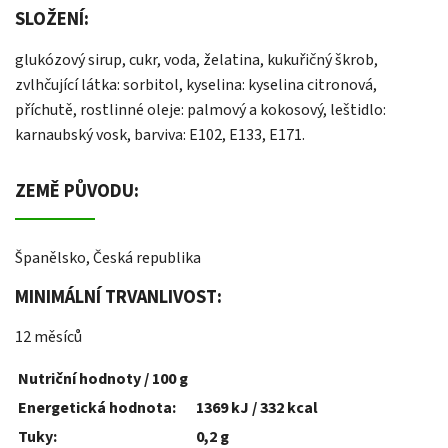
SLOŽENÍ:
glukózový sirup, cukr, voda, želatina, kukuřičný škrob,
zvlhčující látka: sorbitol, kyselina: kyselina citronová,
příchutě, rostlinné oleje: palmový a kokosový, leštidlo:
karnaubský vosk, barviva: E102, E133, E171.
ZEMĚ PŮVODU:
Španělsko, Česká republika
MINIMÁLNÍ TRVANLIVOST:
12 měsíců
Nutriční hodnoty / 100 g
Energetická hodnota:
1369 kJ / 332 kcal
Tuky:
0,2 g