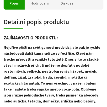
Popis
Hodnocení
Diskuze
Detailní popis produktu
ZAJÍMAVOSTI O PRODUKTU:
Nejdříve přišli na svět gumoví medvídci, ale pak je rychle
následovali další kamarádi ze zvířecí říše. Které nám
trochu přerostli a vznikly tyto želé. Dnes si toto sladké
všech možných příchutí můžeme dopřát v podobě
roztomilých, velkých, pestrobarevných žabek, myšek,
delfínů, žížal, žraloků, hadů, červíků, motýlků či
exotických tarantulí. To není všechno, v našem balení
také najdete třeba vajíčko anebo coca-colu. Oblíbené
jsou i různé jednoduché tvary, třeba písmenka abecedy
nebo autíčka, letadla, domečky, srdíčka nebo balóny.