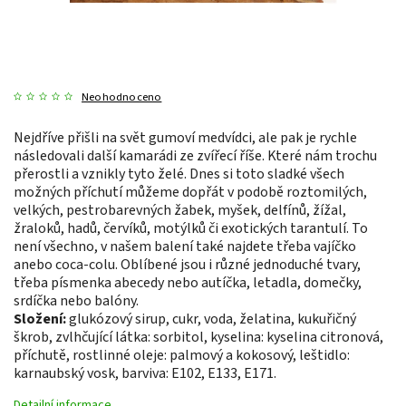
Neohodnoceno
Nejdříve přišli na svět gumoví medvídci, ale pak je rychle
následovali další kamarádi ze zvířecí říše. Které nám trochu
přerostli a vznikly tyto želé. Dnes si toto sladké všech
možných příchutí můžeme dopřát v podobě roztomilých,
velkých, pestrobarevných žabek, myšek, delfínů, žížal,
žraloků, hadů, červíků, motýlků či exotických tarantulí. To
není všechno, v našem balení také najdete třeba vajíčko
anebo coca-colu. Oblíbené jsou i různé jednoduché tvary,
třeba písmenka abecedy nebo autíčka, letadla, domečky,
srdíčka nebo balóny.
Složení:
glukózový sirup, cukr, voda, želatina, kukuřičný
škrob, zvlhčující látka: sorbitol, kyselina: kyselina citronová,
příchutě, rostlinné oleje: palmový a kokosový, leštidlo:
karnaubský vosk, barviva: E102, E133, E171.
Detailní informace