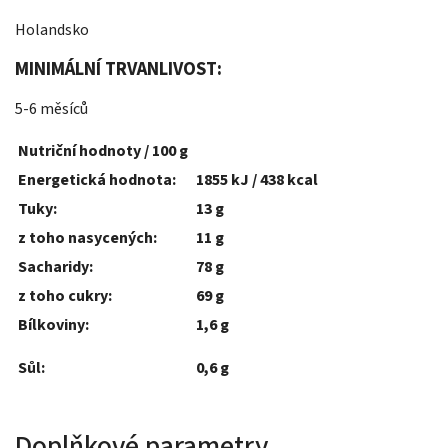
Holandsko
MINIMÁLNÍ TRVANLIVOST:
5-6 měsíců
Nutriční hodnoty / 100 g
Energetická hodnota:
1855 kJ / 438 kcal
Tuky:
13 g
z toho nasycených:
11 g
Sacharidy:
78 g
z toho cukry:
69 g
Bílkoviny:
1,6 g
Sůl:
0,6 g
Doplňkové parametry