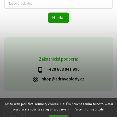
Hledat
Zákaznická podpora:
+420 608 941 996
shop@zdraveplody.cz
Copyright 2026
Zdravé plody
. Všechna práva vyhrazena.
Tento web používá soubory cookie. Dalším procházením tohoto webu
Upravit nastavení cookies
vyjadřujete souhlas s jejich používáním.. Více informací
zde
.
Vytvořil
Shoptet
| Design
Shoptak.cz