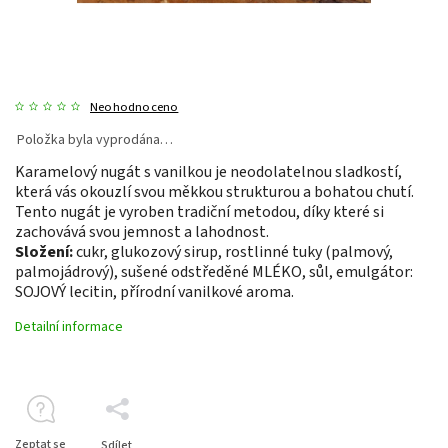
Neohodnoceno
Položka byla vyprodána…
Karamelový nugát s vanilkou je neodolatelnou sladkostí,
která vás okouzlí svou měkkou strukturou a bohatou chutí.
Tento nugát je vyroben tradiční metodou, díky které si
zachovává svou jemnost a lahodnost.
Složení:
cukr, glukozový sirup, rostlinné tuky (palmový,
palmojádrový), sušené odstředěné MLÉKO, sůl, emulgátor:
SOJOVÝ lecitin, přírodní vanilkové aroma.
Detailní informace
Zeptat se
Sdílet