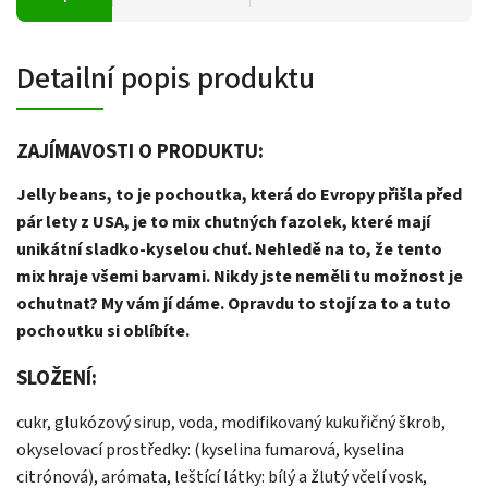
Detailní popis produktu
ZAJÍMAVOSTI O PRODUKTU:
Jelly beans, to je pochoutka, která do Evropy přišla před
pár lety z USA, je to mix chutných fazolek, které mají
unikátní sladko-kyselou chuť. Nehledě na to, že tento
mix hraje všemi barvami. Nikdy jste neměli tu možnost je
ochutnat? My vám jí dáme. Opravdu to stojí za to a tuto
pochoutku si oblíbíte.
SLOŽENÍ:
cukr, glukózový sirup, voda, modifikovaný kukuřičný škrob,
okyselovací prostředky: (kyselina fumarová, kyselina
citrónová), arómata, leštící látky: bílý a žlutý včelí vosk,