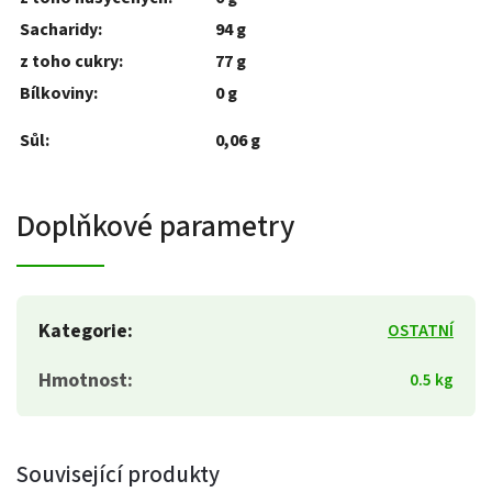
Sacharidy:
94 g
z toho cukry:
77 g
Bílkoviny:
0 g
Sůl:
0,06 g
Doplňkové parametry
Kategorie
:
OSTATNÍ
Hmotnost
:
0.5 kg
Související produkty