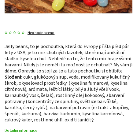
Neohodnoceno
Jelly beans, to je pochoutka, která do Evropy přišla před pár
lety z USA, je to mix chutných fazolek, které mají unikátní
sladko-kyselou chuť. Nehledě na to, že tento mix hraje všemi
barvami. Nikdy jste neměli tu možnost je ochutnat? My vám jí
dáme. Opravdu to stojí za to a tuto pochoutku si oblíbíte.
Složení:
cukr, glukózový sirup, voda, modifikovaný kukuřičný
škrob, okyselovací prostředky: (kyselina fumarová, kyselina
citrónová), arómata, leštící látky: bílý a žlutý včelí vosk,
karnaubský vosk, šelak), rostlinný olej kokosový, zbarvení
potraviny (koncentráty ze spiruliny, světlice barvířské,
karotka, černý rybíz), na barvení potravin (extrakt z kopřivy,
špenát, kurkuma), barviva: kurkumin, kyselina karmínová,
cukrový kulér, rostlinné uhlí, oxid titaničitý.
Detailní informace