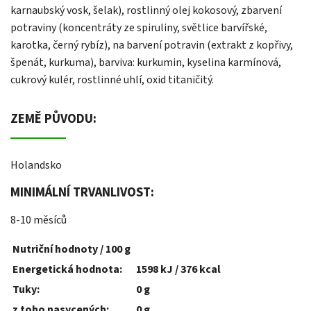
karnaubský vosk, šelak), rostlinný olej kokosový, zbarvení
potraviny (koncentráty ze spiruliny, světlice barvířské,
karotka, černý rybíz), na barvení potravin (extrakt z kopřivy,
špenát, kurkuma), barviva: kurkumin, kyselina karmínová,
cukrový kulér, rostlinné uhlí, oxid titaničitý.
ZEMĚ PŮVODU:
Holandsko
MINIMÁLNÍ TRVANLIVOST:
8-10 měsíců
Nutriční hodnoty / 100 g
Energetická hodnota:
1598 kJ / 376 kcal
Tuky:
0 g
z toho nasycených:
0 g