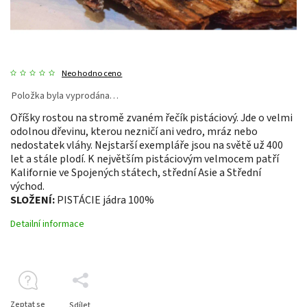
Neohodnoceno
Položka byla vyprodána…
Oříšky rostou na stromě zvaném řečík pistáciový. Jde o velmi
odolnou dřevinu, kterou nezničí ani vedro, mráz nebo
nedostatek vláhy. Nejstarší exempláře jsou na světě už 400
let a stále plodí. K největším pistáciovým velmocem patří
Kalifornie ve Spojených státech, střední Asie a Střední
východ.
SLOŽENÍ:
PISTÁCIE jádra 100%
Detailní informace
Zeptat se
Sdílet