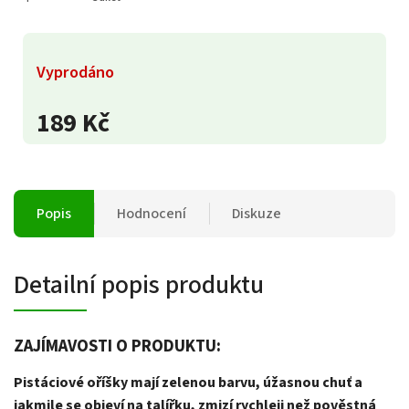
Vyprodáno
189 Kč
Popis
Hodnocení
Diskuze
Detailní popis produktu
ZAJÍMAVOSTI O PRODUKTU:
Pistáciové oříšky mají zelenou barvu, úžasnou chuť a
jakmile se objeví na talířku, zmizí rychleji než pověstná