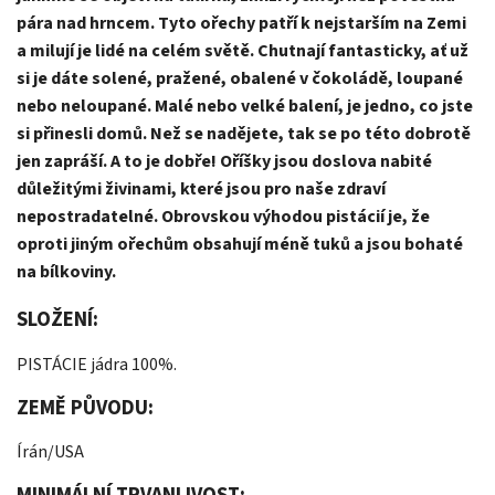
pára nad hrncem. Tyto ořechy patří k nejstarším na Zemi
a milují je lidé na celém světě.
Chutnají fantasticky, ať už
si je dáte solené, pražené, obalené v čokoládě, loupané
nebo neloupané. Malé nebo velké balení, je jedno, co jste
si přinesli domů. N
ež se nadějete, tak se po této dobrotě
jen zapráší. A to je dobře! Oříšky jsou doslova nabité
důležitými živinami, které jsou pro naše zdraví
nepostradatelné. Obrovskou výhodou pistácií je, že
oproti jiným ořechům obsahují méně tuků a jsou bohaté
na bílkoviny.
SLOŽENÍ:
PISTÁCIE jádra 100%.
ZEMĚ PŮVODU:
Írán/USA