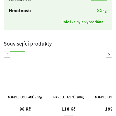
Hmotnost
:
0.2 kg
Položka byla vyprodána…
Související produkty
Previous
Next
MANDLE LOUPANÉ 200g
MANDLE UZENÉ 200g
MANDLE LOUP
98 Kč
118 Kč
199 