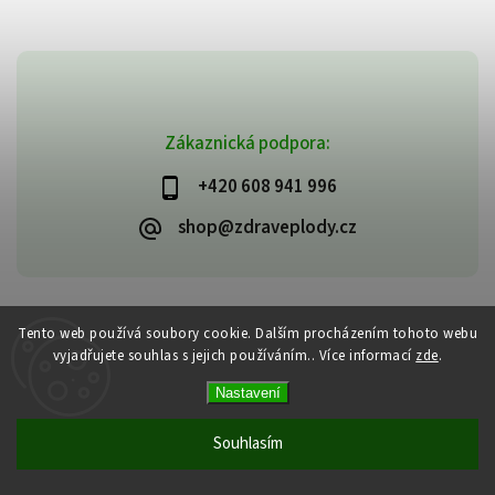
Zákaznická podpora:
+420 608 941 996
shop@zdraveplody.cz
Copyright 2026
Zdravé plody
. Všechna práva vyhrazena.
Tento web používá soubory cookie. Dalším procházením tohoto webu
Upravit nastavení cookies
vyjadřujete souhlas s jejich používáním.. Více informací
zde
.
Vytvořil
Shoptet
| Design
Shoptak.cz
Nastavení
Souhlasím