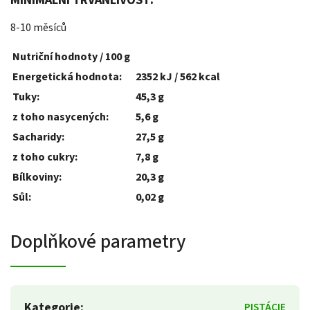
MINIMÁLNÍ TRVANLIVOST:
8-10 měsíců
Nutriční hodnoty / 100 g
Energetická hodnota:
2352 kJ / 562 kcal
Tuky:
45,3 g
z toho nasycených:
5,6 g
Sacharidy:
27,5 g
z toho cukry:
7,8 g
Bílkoviny:
20,3 g
Sůl:
0,02 g
Doplňkové parametry
Kategorie
:
PISTÁCIE