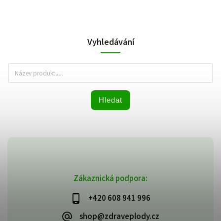
Vyhledávání
Hledat
Zákaznická podpora:
+420 608 941 996
shop@zdraveplody.cz