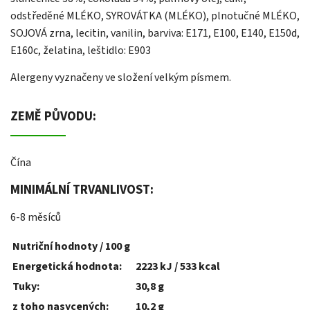
odstředěné MLÉKO, SYROVÁTKA (MLÉKO), plnotučné MLÉKO,
SOJOVÁ zrna, lecitin, vanilin, barviva: E171, E100, E140, E150d,
E160c, želatina, leštidlo: E903
Alergeny vyznačeny ve složení velkým písmem.
ZEMĚ PŮVODU:
Čína
MINIMÁLNÍ TRVANLIVOST:
6-8 měsíců
Nutriční hodnoty / 100 g
Energetická hodnota:
2223 kJ / 533 kcal
Tuky:
30,8 g
z toho nasycených:
10,2 g