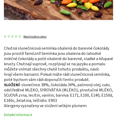
Neohodnoceno
Chutná slunečnicová semínka obalená do barevné čokolády
jsou prostě famózní! Semínka jsou obalena do lahodné
mléčné čokolády a poté obalené do barevné, sladké a křupavé
krusty. Chutnají suprově, rozplývají se na jazyku a pomalu
můžete vnímat všechny chutě tohoto produktu, navíc
hrají všemi barvami. Pokud máte rádi slunečnicová semínka,
poté bychom vám rádi doporučili tento produkt.
SLOŽENÍ
: slunečnice 38%, čokoláda 34%, palmový olej, cukr,
odstředěné MLÉKO, SYROVÁTKA (MLÉKO), plnotučné MLÉKO,
SOJOVÁ zrna, lecitin, vanilin, barviva: E171, E100, E140, E150d,
E160c, želatina, leštidlo: E903
Alergeny vyznačeny ve složení velkým písmem.
Detailní informace