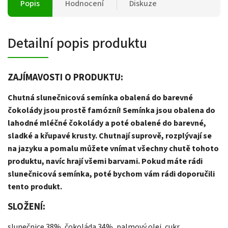
Popis
Hodnocení
Diskuze
Detailní popis produktu
ZAJÍMAVOSTI O PRODUKTU:
Chutná slunečnicová semínka obalená do barevné
čokolády jsou prostě famózní! Semínka jsou obalena do
lahodné mléčné čokolády a poté obalené do barevné,
sladké a křupavé krusty. Chutnají suprově, rozplývají se
na jazyku a pomalu můžete vnímat všechny chutě tohoto
produktu, navíc hrají všemi barvami. Pokud máte rádi
slunečnicová semínka, poté bychom vám rádi doporučili
tento produkt.
SLOŽENÍ:
slunečnice 38%, čokoláda 34%, palmový olej, cukr,