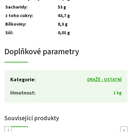
Sacharidy:
53 g
z toho cukry:
43,7 g
Bílkoviny:
8,3 g
Sůl:
0,01 g
Doplňkové parametry
Kategorie
:
DRAŽÉ - OSTATNÍ
Hmotnost
:
1 kg
Související produkty
Previous
Next