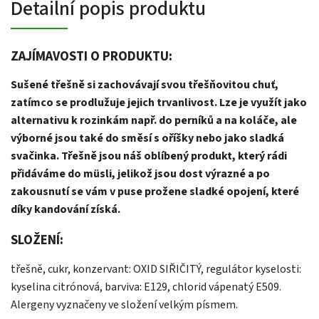
Detailní popis produktu
ZAJÍMAVOSTI O PRODUKTU:
Sušené třešně si zachovávají svou třešňovitou chuť,
zatímco se prodlužuje jejich trvanlivost. Lze je využít jako
alternativu k rozinkám např. do perníků a na koláče, ale
výborné jsou také do směsí s oříšky nebo jako sladká
svačinka. Třešně jsou náš oblíbený produkt, který rádi
přidáváme do müsli, jelikož jsou dost výrazné a po
zakousnutí se vám v puse prožene sladké opojení, které
díky kandování získá.
SLOŽENÍ:
třešně, cukr, konzervant: OXID SIŘIČITÝ, regulátor kyselosti:
kyselina citrónová, barviva: E129, chlorid vápenatý E509.
Alergeny vyznačeny ve složení velkým písmem.