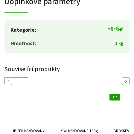
Doplňkové parametry
Kategorie
:
TŘEŠNĚ
Hmotnost
:
1 kg
Související produkty
Previous
Next
Tip
IBIŠEK KANDOVANÝ
KIWI KANDOVANÉ 100g
BROSKEV N