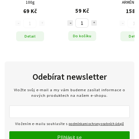
100g
ARMÉNIE 
59 Kč
69 Kč
158 
Do košíku
Detail
Detai
Odebírat newsletter
Vložte svůj e-mail a my vám budeme zasílat informace o
nových produktech na našem e-shopu.
Vložením e-mailu souhlasíte s
podmínkami ochrany osobních údajů
Přihlásit se