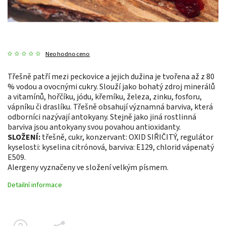
Neohodnoceno
Třešně patří mezi peckovice a jejich dužina je tvořena až z 80
% vodou a ovocnými cukry. Slouží jako bohatý zdroj minerálů
a vitamínů, hořčíku, jódu, křemíku, železa, zinku, fosforu,
vápníku či draslíku. Třešně obsahují významná barviva, která
odborníci nazývají antokyany. Stejně jako jiná rostlinná
barviva jsou antokyany svou povahou antioxidanty.
SLOŽENÍ:
třešně, cukr, konzervant: OXID SIŘIČITÝ, regulátor
kyselosti: kyselina citrónová, barviva: E129, chlorid vápenatý
E509.
Alergeny vyznačeny ve složení velkým písmem.
Detailní informace