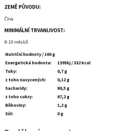
ZEMĚ PŮVODU:
Čína
MINIMÁLNÍ TRVANLIVOST:
8-10 měsíců
Nutriční hodnoty / 100 g
Energetická hodnota:
1395kj / 332 kcal
Tuky:
0,7 g
z toho nasycených:
0,12 g
Sacharidy:
80,5 g
z toho cukry:
67,2 g
Bílkoviny:
1,2 g
Sůl:
0 g