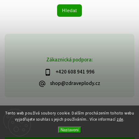
Hledat
Zákaznická podpora:
+420 608 941 996
shop@zdraveplody.cz
Copyright 2026
Zdravé plody
. Všechna práva vyhrazena.
Tento web používá soubory cookie. Dalším procházením tohoto webu
Upravit nastavení cookies
vyjadřujete souhlas s jejich používáním.. Více informací
zde
.
Vytvořil
Shoptet
| Design
Shoptak.cz
Nastavení