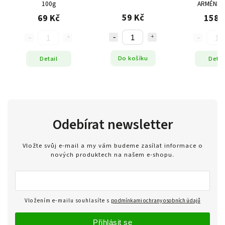
100g
ARMÉNIE 
59 Kč
69 Kč
158 
Do košíku
Detail
Detai
Odebírat newsletter
Vložte svůj e-mail a my vám budeme zasílat informace o
nových produktech na našem e-shopu.
Vložením e-mailu souhlasíte s
podmínkami ochrany osobních údajů
Přihlásit se