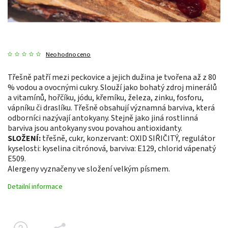
Neohodnoceno
Třešně patří mezi peckovice a jejich dužina je tvořena až z 80
% vodou a ovocnými cukry. Slouží jako bohatý zdroj minerálů
a vitamínů, hořčíku, jódu, křemíku, železa, zinku, fosforu,
vápníku či draslíku. Třešně obsahují významná barviva, která
odborníci nazývají antokyany. Stejně jako jiná rostlinná
barviva jsou antokyany svou povahou antioxidanty.
SLOŽENÍ:
třešně, cukr, konzervant: OXID SIŘIČITÝ, regulátor
kyselosti: kyselina citrónová, barviva: E129, chlorid vápenatý
E509.
Alergeny vyznačeny ve složení velkým písmem.
Detailní informace