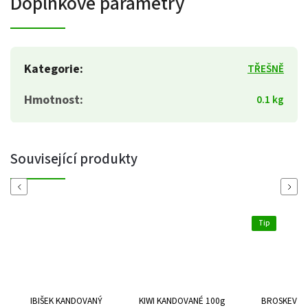
Doplňkové parametry
Kategorie
:
TŘEŠNĚ
Hmotnost
:
0.1 kg
Související produkty
Previous
Next
Tip
IBIŠEK KANDOVANÝ
KIWI KANDOVANÉ 100g
BROSKEV N