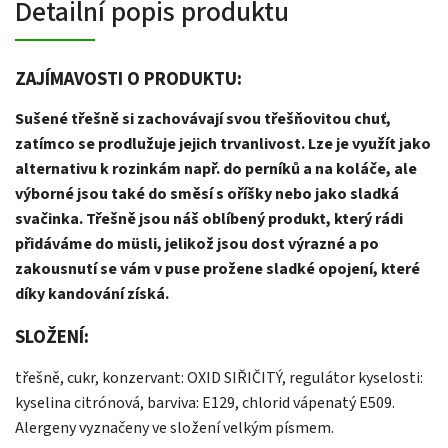
Detailní popis produktu
ZAJÍMAVOSTI O PRODUKTU:
Sušené třešně si zachovávají svou třešňovitou chuť,
zatímco se prodlužuje jejich trvanlivost. Lze je využít jako
alternativu k rozinkám např. do perníků a na koláče, ale
výborné jsou také do směsí s oříšky nebo jako sladká
svačinka. Třešně jsou náš oblíbený produkt, který rádi
přidáváme do müsli, jelikož jsou dost výrazné a po
zakousnutí se vám v puse prožene sladké opojení, které
díky kandování získá.
SLOŽENÍ:
třešně, cukr, konzervant: OXID SIŘIČITÝ, regulátor kyselosti:
kyselina citrónová, barviva: E129, chlorid vápenatý E509.
Alergeny vyznačeny ve složení velkým písmem.