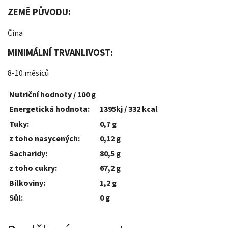
ZEMĚ PŮVODU:
Čína
MINIMÁLNÍ TRVANLIVOST:
8-10 měsíců
Nutriční hodnoty / 100 g
Energetická hodnota:
1395kj / 332 kcal
Tuky:
0,7 g
z toho nasycených:
0,12 g
Sacharidy:
80,5 g
z toho cukry:
67,2 g
Bílkoviny:
1,2 g
Sůl:
0 g