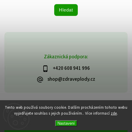
Hledat
Zákaznická podpora:
+420 608 941 996
shop@zdraveplody.cz
Copyright 2026
Zdravé plody
. Všechna práva vyhrazena.
Tento web používá soubory cookie. Dalším procházením tohoto webu
Upravit nastavení cookies
vyjadřujete souhlas s jejich používáním.. Více informací
zde
.
Vytvořil
Shoptet
| Design
Shoptak.cz
Nastavení