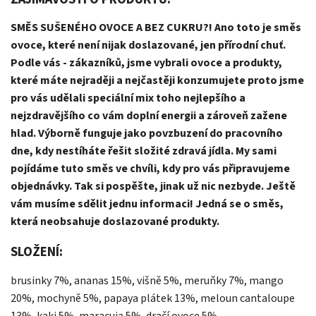
SMĚS SUŠENÉHO OVOCE A BEZ CUKRU?! Ano toto je směs
ovoce, které není nijak doslazované, jen přírodní chuť.
Podle vás - zákazníků, jsme vybrali ovoce a produkty,
které máte nejraději a nejčastěji konzumujete proto jsme
pro vás udělali speciální mix toho nejlepšího a
nejzdravějšího co vám doplní energii a zároveň zažene
hlad. Výborně funguje jako povzbuzení do pracovního
dne, kdy nestíháte řešit složité zdravá jídla. My sami
pojídáme tuto směs ve chvíli, kdy pro vás připravujeme
objednávky. Tak si pospěšte, jinak už nic nezbyde. Ještě
vám musíme sdělit jednu informaci! Jedná se o směs,
která neobsahuje doslazované produkty.
SLOŽENÍ:
brusinky 7%, ananas 15%, višně 5%, meruňky 7%, mango
20%, mochyně 5%, papaya plátek 13%, meloun cantaloupe