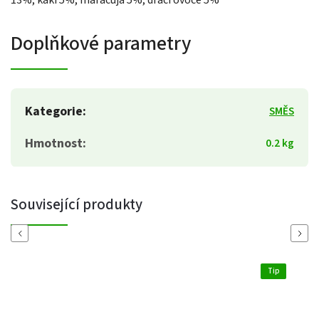
13%, kaki 5%, maracuja 5%, dračí ovoce 5%
Doplňkové parametry
Kategorie
:
SMĚS
Hmotnost
:
0.2 kg
Související produkty
Previous
Next
Tip