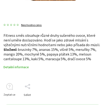
Neohodnoceno
Fitness směs obsahuje různé druhy sušeného ovoce, které
není uměle doslazováno. Hodí se jako zdravé mlsání s
výtečnými nutričními hodnotami nebo jako přísada do müsli.
Složení:
brusinky 7%, ananas 15%, višně 5%, meruňky 7%,
mango 20%, mochyně 5%, papaya plátek 13%, meloun
cantaloupe 13%, kaki 5%, maracuja 5%, dračí ovoce 5%
Detailní informace
Zeptat se
Sdílet