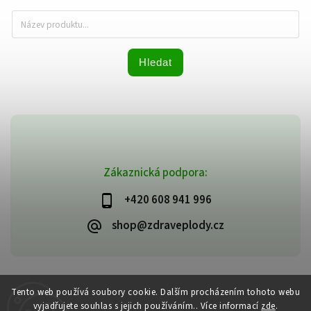
Hledat
Zákaznická podpora:
+420 608 941 996
shop@zdraveplody.cz
Copyright 2026
Zdravé plody
. Všechna práva vyhrazena.
Tento web používá soubory cookie. Dalším procházením tohoto webu
Upravit nastavení cookies
vyjadřujete souhlas s jejich používáním.. Více informací
zde
.