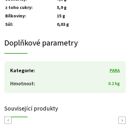
z toho cukry:
5,9 g
Bílkoviny:
15 g
Sůl:
0,03 g
Doplňkové parametry
Kategorie
:
PARA
Hmotnost
:
0.2 kg
Související produkty
Previous
Next