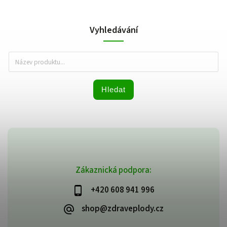
Vyhledávání
Hledat
Zákaznická podpora:
+420 608 941 996
shop@zdraveplody.cz