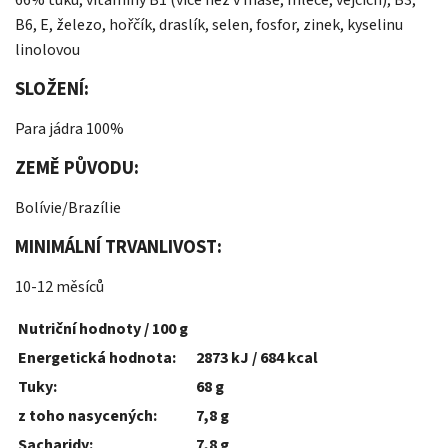
66% tuku, vitamíny B1 (více než v mase, mléce, vejcích), B3,
B6, E, železo, hořčík, draslík, selen, fosfor, zinek, kyselinu
linolovou
SLOŽENÍ:
Para jádra 100%
ZEMĚ PŮVODU:
Bolívie/Brazílie
MINIMÁLNÍ TRVANLIVOST:
10-12 měsíců
Nutriční hodnoty / 100 g
Energetická hodnota:
2873 kJ / 684 kcal
Tuky:
68 g
z toho nasycených:
7,8 g
Sacharidy:
7,8 g