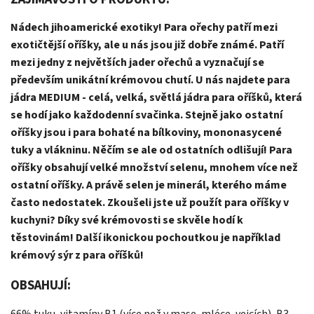
Nádech jihoamerické exotiky! Para ořechy patří mezi
exotičtější oříšky, ale u nás jsou již dobře známé. Patří
mezi jedny z největších jader ořechů a vyznačují se
především unikátní krémovou chutí. U nás najdete para
jádra MEDIUM - celá, velká, světlá jádra para oříšků, která
se hodí jako každodenní svačinka. Stejně jako ostatní
oříšky jsou i para bohaté na bílkoviny, mononasycené
tuky a vlákninu. Něčím se ale od ostatních odlišují! Para
oříšky obsahují velké množství selenu, mnohem více než
ostatní oříšky. A právě selen je minerál, kterého máme
často nedostatek. Zkoušeli jste už použít para oříšky v
kuchyni? Díky své krémovosti se skvěle hodí k
těstovinám! Další ikonickou pochoutkou je například
krémový sýr z para oříšků!
OBSAHUJÍ: