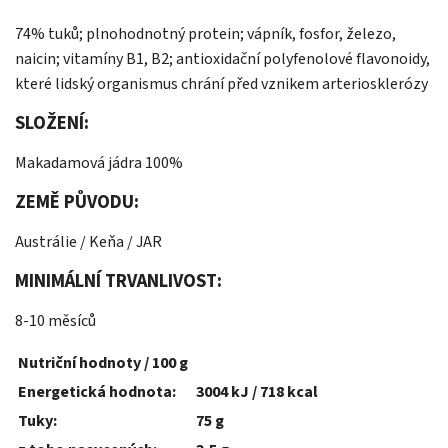
74% tuků; plnohodnotný protein; vápník, fosfor, železo,
naicin; vitamíny B1, B2; antioxidační polyfenolové flavonoidy,
které lidský organismus chrání před vznikem arteriosklerózy
SLOŽENÍ:
Makadamová jádra 100%
ZEMĚ PŮVODU:
Austrálie / Keňa / JAR
MINIMÁLNÍ TRVANLIVOST:
8-10 měsíců
Nutriční hodnoty / 100 g
Energetická hodnota:
3004 kJ / 718 kcal
Tuky:
75 g