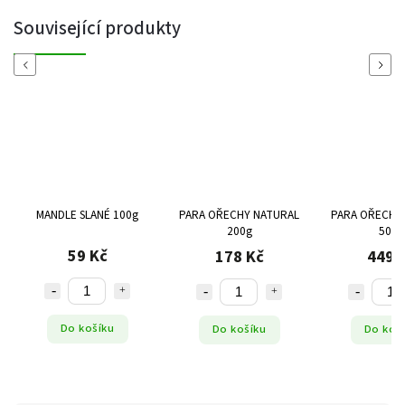
Související produkty
Previous
Next
MANDLE SLANÉ 100g
PARA OŘECHY NATURAL
PARA OŘECHY
200g
500g
59 Kč
178 Kč
449 
Do košíku
Do košíku
Do koš