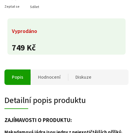
Zeptat se
Sdílet
Vyprodáno
749 Kč
Popis
Hodnocení
Diskuze
Detailní popis produktu
ZAJÍMAVOSTI O PRODUKTU:
Makadamová jádra jsou jedny z nejexotičtějších oříšků,