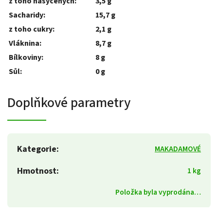
z toho nasycených:
3,5 g
Sacharidy:
15,7 g
z toho cukry:
2,1 g
Vláknina:
8,7 g
Bílkoviny:
8 g
Sůl:
0 g
Doplňkové parametry
Kategorie
:
MAKADAMOVÉ
Hmotnost
:
1 kg
Položka byla vyprodána…