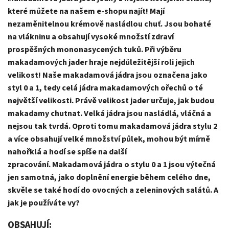
které můžete na našem e-shopu najít! Mají
nezaměnitelnou krémově nasládlou chuť. Jsou bohaté
na vlákninu a obsahují vysoké množstí zdraví
prospěšných mononasycených tuků. Při výběru
makadamových jader hraje nejdůležitější roli jejich
velikost! Naše makadamová jádra jsou označena jako
styl 0 a 1, tedy celá jádra makadamových ořechů o té
největší velikosti. Právě velikost jader určuje, jak budou
makadamy chutnat. Velká jádra jsou nasládlá, vláčná a
nejsou tak tvrdá. Oproti tomu makadamová jádra stylu 2
a více obsahují velké množství půlek, mohou být mírně
nahořklá a hodí se spíše na další
zpracování. Makadamová jádra o stylu 0 a 1 jsou výtečná
jen samotná, jako doplnění energie během celého dne,
skvěle se také hodí do ovocných a zeleninových salátů. A
jak je používáte vy?
OBSAHUJÍ: