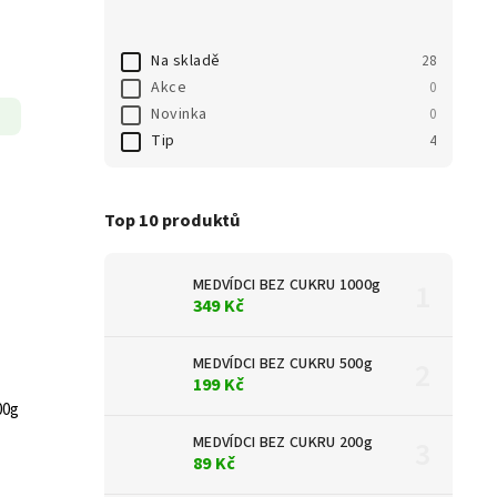
Na skladě
28
Akce
0
Novinka
0
Tip
4
Top 10 produktů
MEDVÍDCI BEZ CUKRU 1000g
349 Kč
MEDVÍDCI BEZ CUKRU 500g
199 Kč
00g
MEDVÍDCI BEZ CUKRU 200g
89 Kč