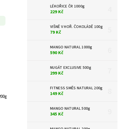
LÉKOŘICE ČR 1000g
229 Kč
VIŠNĚ V HOŘ. ČOKOLÁDĚ 100g
79 Kč
MANGO NATURAL 1000g
590 Kč
NUGÁT EXCLUSIVE 500g
299 Kč
FITNESS SMĚS NATURAL 200g
149 Kč
00g
MANGO NATURAL 500g
345 Kč
MANGO NATURAL 200g