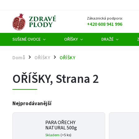
Zákaznická podpora:
+420 608 941 996
SUŠENÉ OVOCE
OŘÍŠKY
DRAŽÉ
Domů
OŘÍŠKY
OŘÍŠKY
/
/
OŘÍŠKY
, Strana 2
Nejprodávanější
PARA OŘECHY
NATURAL 500g
Skladem
(>5 ks)