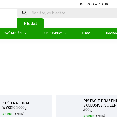
DOPRAVA A PLATBA
Hledat
ZDRAVÉ MLSÁNÍ
CUKROVINKY
O nás
Hodno
PISTÁCIE PRAŽEN
KEŠU NATURAL
EXCLUSIVE, SOLE
WW320 1000g
500g
Skladem
(>5 ks)
Skladem
(>5 ks)