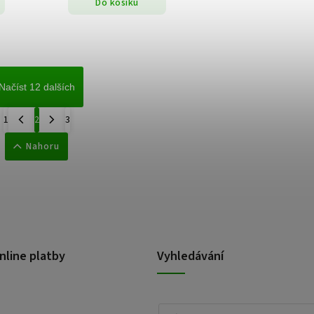
Do košíku
Načíst 12 dalších
1
2
3
Nahoru
nline platby
Vyhledávání